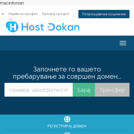
macedonian
n
Најава на профил
Креирај профил
Потрошувачка кошничка
Togg
navig
Започнете го вашето
пребарување за совршен домен...
РЕГИСТРИРАЈ ДОМЕН