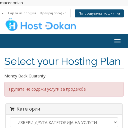
macedonian
n
Најава на профил
Креирај профил
Потрошувачка кошничка
Togg
navig
Select your Hosting Plan
Money Back Guaranty
Групата не содржи услуги за продажба.
Категории