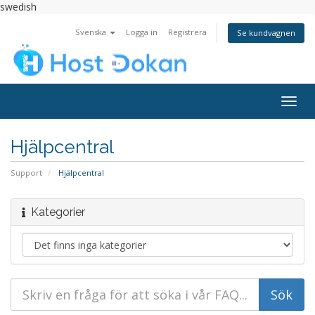
swedish
Svenska
Logga in
Registrera
Se kundvagnen
Togg
navig
Hjälpcentral
Support
Hjälpcentral
Kategorier