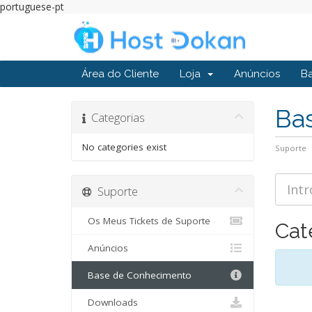
portuguese-pt
Área do Cliente
Loja
Anúncios
B
Ba
Categorias
No categories exist
Suporte
Suporte
Os Meus Tickets de Suporte
Cat
Anúncios
Base de Conhecimento
Downloads