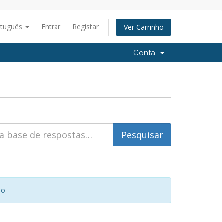
rtuguês
Entrar
Registar
Ver Carrinho
Conta
do