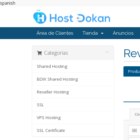
spanish
Área de Clientes
Tienda
Anuncios
Rev
Categorías
Shared Hosting
Produ
BDIX Shared Hosting
Reseller Hosting
SSL
Có
VPS Hosting
SSL Certificate