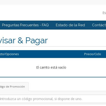
E
Preguntas Frecuentes - FAQ
Estado de la Red
Contác
isar & Pagar
cto/Opciones
Precio/Ciclo
El carrito está vacío
digo de Promoción