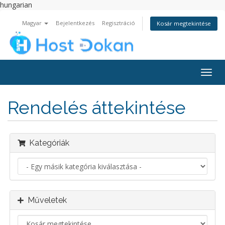
hungarian
Magyar
Bejelentkezés
Regisztráció
Kosár megtekintése
Váltá
a
navig
Rendelés áttekintése
Kategóriák
Műveletek