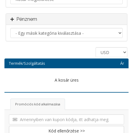
Pénznem
Termék/Szolgáltatás
Ár
A kosár üres
Promóciós kód alkalmazása
Kód ellenőrzése >>