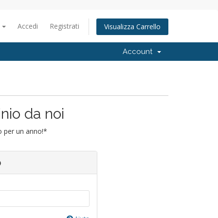
o
Accedi
Registrati
Visualizza Carrello
Account
inio da noi
io per un anno!*
o