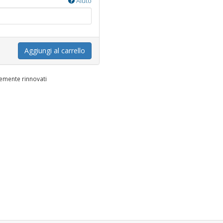
Aiuto
Aggiungi al carrello
temente rinnovati