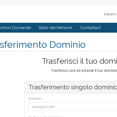
Italian
rchivio Domande
Stato del Network
Contattaci!
asferimento Dominio
Trasferisci il tuo dom
Trasferisci ora ed estendi il tuo domin
Trasferimento singolo domini
Dominio