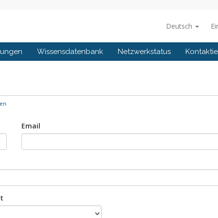
Deutsch
Ei
gungen
Wissensdatenbank
Netzwerkstatus
Kontaktie
ken
Email
t