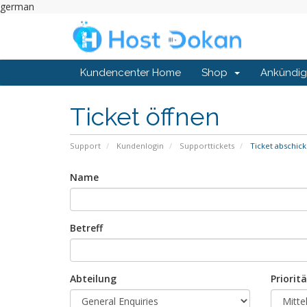
german
Kundencenter Home
Shop
Ankündi
Ticket öffnen
Support
Kundenlogin
Supporttickets
Ticket abschic
Name
Betreff
Abteilung
Prioritä