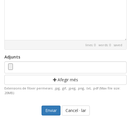
lines: 0 words: 0
saved
Adjunts
Afegir més
Extensions de fitxer permeses: .jpg, .gif, .jpeg, .png, .txt, .pdf (Max file size:
20MB)
Cancel · lar