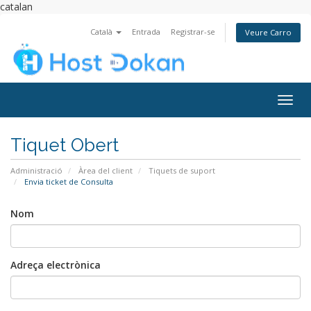
catalan
Català
Entrada
Registrar-se
Veure Carro
Togg
navig
Tiquet Obert
Administració
Àrea del client
Tiquets de suport
Envia ticket de Consulta
Nom
Adreça electrònica